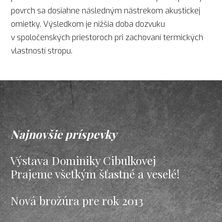
povrch sa dosiahne následným nástrekom akustickej
omietky. Výsledkom je nižšia doba dozvuku
v spoločenských priestoroch pri zachovaní termických
vlastností stropu.
Najnovšie príspevky
Výstava Dominiky Cibulkovej
Prajeme všetkým šťastné a veselé!
Nová brožúra pre rok 2013