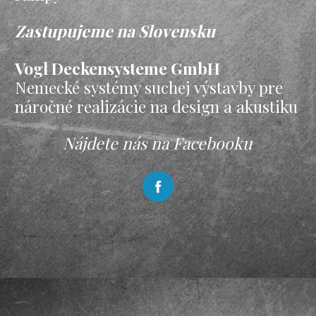
Zastupujeme na Slovensku
Vogl Deckensysteme GmbH
Nemecké systémy suchej výstavby pre
náročné realizácie na design a akustiku
Nájdete nás na Facebooku