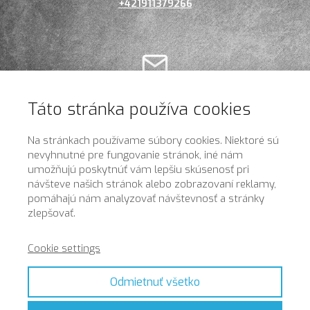
+421911379266
E-mail
Táto stránka používa cookies
drycon@drycon.sk
Na stránkach používame súbory cookies. Niektoré sú
nevyhnutné pre fungovanie stránok, iné nám
umožňujú poskytnúť vám lepšiu skúsenosť pri
návšteve našich stránok alebo zobrazovaní reklamy,
pomáhajú nám analyzovať návštevnosť a stránky
zlepšovať.
Adresa prevádzky
Cookie settings
Opletalova 6833, 841 07 Bratislava/Devínska Nová Ves
Odmietnuť všetko
© 2022 montazsadrokartonu.sk| Created by
Lead SK